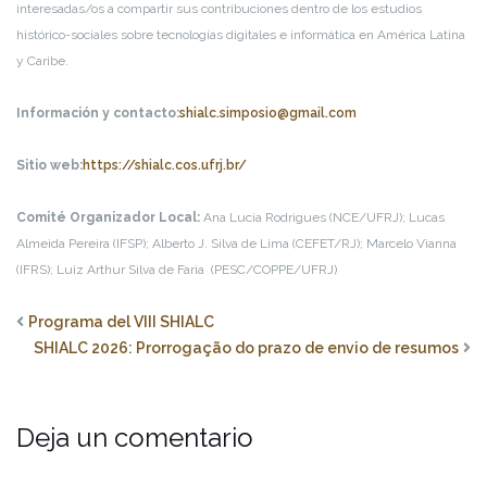
interesadas/os a compartir sus contribuciones dentro de los estudios
histórico-sociales sobre tecnologías digitales e informática en América Latina
y Caribe.
Información y contacto:
shialc.simposio@gmail.com
Sitio web:
https://shialc.cos.ufrj.br/
Comité Organizador Local:
Ana Lucia Rodrigues (NCE/UFRJ); Lucas
Almeida Pereira (IFSP); Alberto J. Silva de Lima (CEFET/RJ); Marcelo Vianna
(IFRS); Luiz Arthur Silva de Faria (PESC/COPPE/UFRJ)
Programa del VIII SHIALC
SHIALC 2026: Prorrogação do prazo de envio de resumos
Deja un comentario