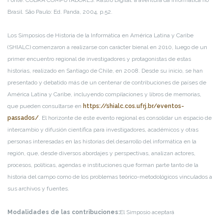
Fonte: COBRA COMPUTADORES. Rastro Digital: a aventura da informática no
Brasil. São Paulo: Ed. Panda, 2004, p.52.
Los Simposios de Historia de la Informática en América Latina y Caribe
(SHIALC) comenzaron a realizarse con carácter bienal en 2010, luego de un
primer encuentro regional de investigadores y protagonistas de estas
historias, realizado en Santiago de Chile, en 2008. Desde su inicio, se han
presentado y debatido más de un centenar de contribuciones de países de
América Latina y Caribe, incluyendo compilaciones y libros de memorias,
que pueden consultarse en
https://shialc.cos.ufrj.br/eventos-
passados/
. El horizonte de este evento regional es consolidar un espacio de
intercambio y difusión científica para investigadores, académicos y otras
personas interesadas en las historias del desarrollo del informática en la
región, que, desde diversos abordajes y perspectivas, analizan actores,
procesos, políticas, agendas e instituciones que forman parte tanto de la
historia del campo como de los problemas teórico-metodológicos vinculados a
sus archivos y fuentes.
Modalidades de las contribuciones:
El Simposio aceptará