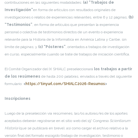
contribuciones en las siguientes modalidades:
(a) “Trabajos de
Investigación”
en forma de artículos con resultados originales de
investigaciones o relatos de experiencias relevantes, entre 6 y 12 páginas;
(b)
“Testimonios”
, en forma de artículos que presentan la experiencia
personal o colectiva de testimonios directos de un evento o experiencia
relevante para la Historia de la Informática en América Latina y Caribe, sin
límite de páginas; y
(c) “Pósteres”
, orientados a trabajos de investigación
en curso, especialmente cuando se trate de trabajos de iniciación científica.
El Comité Organizador del IX SHIALC preseleccionará
los trabajos a partir
de los resúmenes
de hasta 200 palabras, enviados a través del siguiente
formulario:
<
https://tinyurl.com/SHIALC2026-Resumos
>
Inscripciones
Luego de la preselección vía resúmenes, las/os autoras/es de los aportes
aceptados deberán registrarse en el sitio web del 19° Congreso
Scientiarum
Historia
(que se publicará en breve), así como cargar el archivo relativo a la
versión final del formato escogido (trabajo de investigación, testimonio o