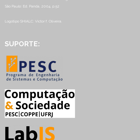
São Paulo: Ed. Panda, 2004, p.52
Logotipo SHIALC: Victor f. Oliveira.
SUPORTE: