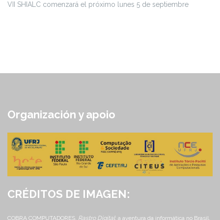
VII SHIALC comenzará el próximo lunes 5 de septiembre
Organización y apoio
CRÉDITOS DE IMAGEN:
COBRA COMPUTADORES.
Rastro Digital
: a aventura da informática no Brasil.