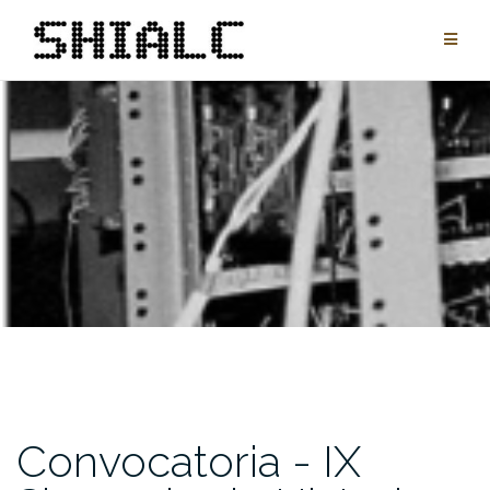
Saltar
al
contenido
Convocatoria - IX