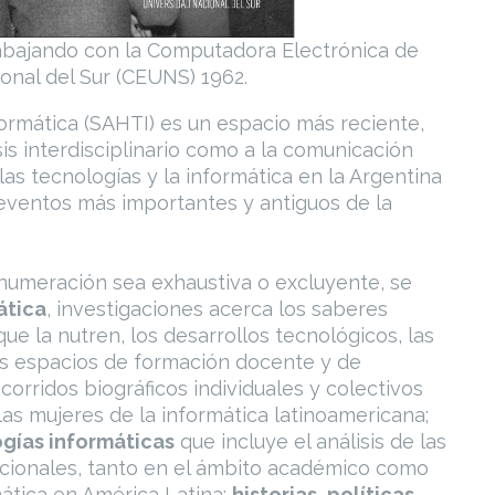
abajando con la Computadora Electrónica de
onal del Sur (CEUNS) 1962.
formática (SAHTI) es un espacio más reciente,
sis interdisciplinario como a la comunicación
las tecnologías y la informática en la Argentina
 eventos más importantes y antiguos de la
 enumeración sea exhaustiva o excluyente, se
mática
, investigaciones acerca los saberes
que la nutren, los desarrollos tecnológicos, las
los espacios de formación docente y de
recorridos biográficos individuales y colectivos
 las mujeres de la informática latinoamericana;
ogías informáticas
que incluye el análisis de las
tucionales, tanto en el ámbito académico como
mática en América Latina;
historias, políticas