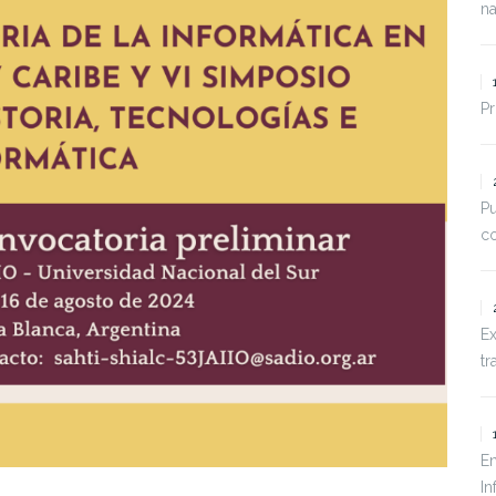
na
Pr
Pu
co
Ex
tr
En
In