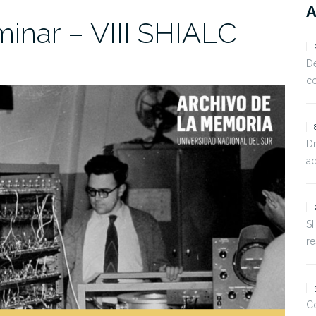
minar – VIII SHIALC
De
c
D
ad
S
r
Co