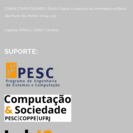
COBRA COMPUTADORES.
Rastro Digital
: a aventura da informática no Brasil.
São Paulo: Ed. Panda, 2004, p.52
Logotipo SHIALC: Victor f. Oliveira.
SUPORTE: