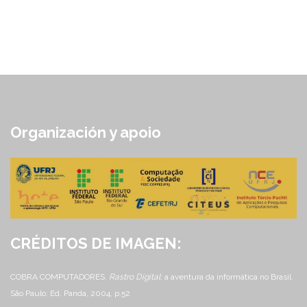
Organización y apoio
CRÉDITOS DE IMAGEN:
COBRA COMPUTADORES.
Rastro Digital
: a aventura da informática no Brasil.
São Paulo: Ed. Panda, 2004, p.52