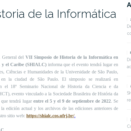
toria de la Informática
De
c
n General del
VII Simposio de Historia de la Informática en
D
 y el Caribe (SHIALC)
informa que el evento tendrá lugar en
ad
tes, Ciências e Humanidades de la Universidade de São Paulo,
en la ciudad de São Paulo. El simposio se realizará en
on el 18º Seminario Nacional de Historia da Ciencia e da
S
T), evento vinculado a la Sociedade Brasileira de História da
r
que tendrá lugar
entre el 5 y el 9 de septiembre de 2022
. Se
la edición actual y los archivos de las ediciones anteriores de
ro sitio web:
https://shialc.cos.ufrj.br/
.
Co
LC