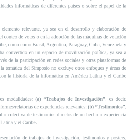
idades informáticas de diferentes países o sobre el papel de la
elemento relevante, ya sea en el desarrollo y elaboración de
n el conteo de votos o en la adopción de las máquinas de votación
aribe, como como Brasil, Argentina, Paraguay, Cuba, Venezuela y
ha convertido en un espacio de movilización política, ya sea a
avés de la participación en redes sociales y otras plataformas de
 la temática del Simposio no excluye otros enfoques y áreas de
con la historia de la informática en América Latina y el Caribe
ntes modalidades:
(a) “Trabajos de Investigación”
, es decir,
nformes/relatorías de experiencias relevantes;
(b) “Testimonios”
,
nal o colectiva de testimonios directos de un hecho o experiencia
 Latina y el Caribe.
sentación de trabajos de investigación, testimonios y posters,