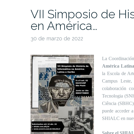
VII Simposio de His
en América…
30 de marzo de 2022
La Coordinació
América Latina
la Escola de Ar
Campus Leste, 
colaboración c
Tecnologia (SNHC
Ciência (SBHC) 
puede acceder a 
SHIALC en nuest
Sobre el SHIA