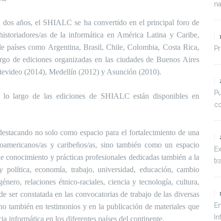
na
 dos años, el SHIALC se ha convertido en el principal foro de
istoriadores/as de la informática en América Latina y Caribe,
de países como Argentina, Brasil, Chile, Colombia, Costa Rica,
Pr
go de ediciones organizadas en las ciudades de Buenos Aires
ntevideo (2014), Medellín (2012) y Asunción (2010).
Pu
 lo largo de las ediciones de SHIALC están disponibles en
co
estacando no solo como espacio para el fortalecimiento de una
inoamericanos/as y caribeños/as, sino también como un espacio
Ex
 de conocimiento y prácticas profesionales dedicadas también a la
tr
 y política, economía, trabajo, universidad, educación, cambio
énero, relaciones étnico-raciales, ciencia y tecnología, cultura,
e ser constatada en las convocatorias de trabajo de las diversas
En
sino también en testimonios y en la publicación de materiales que
In
a informática en los diferentes países del continente.