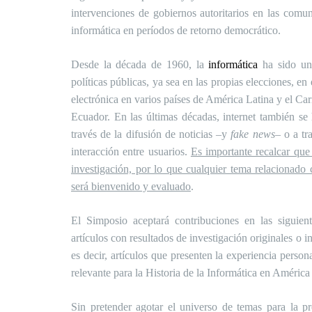
intervenciones de gobiernos autoritarios en las comun
informática en períodos de retorno democrático.
Desde la década de 1960, la
informática
ha sido un 
políticas públicas, ya sea en las propias elecciones, e
electrónica en varios países de América Latina y el C
Ecuador. En las últimas décadas, internet también se 
través de la difusión de noticias –y
fake news
– o a tr
interacción entre usuarios.
Es importante recalcar que
investigación, por lo que cualquier tema relacionado 
será bienvenido y evaluado
.
El Simposio aceptará contribuciones en las siguie
artículos con resultados de investigación originales o i
es decir, artículos que presenten la experiencia perso
relevante para la Historia de la Informática en América
Sin pretender agotar el universo de temas para la pre