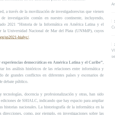
Ar
, a través de la movilización de investigadores/ras que vienen
 de investigación común en nuestro continente, incluy
endo,
grado 2021 “Historia de la Informática en América
Latina y el
Co
por la Universidad Nacional de Mar del Plata (UNMdP), cuyos
org/sp2021-hialyc/
.
VI
s
y experiencias democráticas en América Latina y el Caribe”
,
r los análisis históricos de las relaciones entre informática y
o de grandes conflictos en diferentes países y escenarios de
e debate público.
y tecnologías, docencia y profesionalización y otras, han sido
las ediciones de SHIALC, indicando que hay espacio para ampliar
as historias nacionales. La historiografía de la informática en la
 direcciones, como, por ejemplo, en investigaciones sobre las