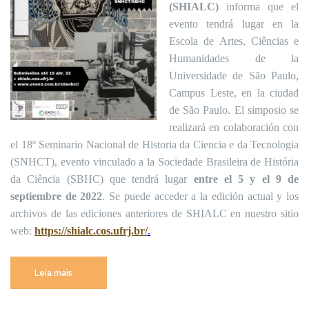
(SHIALC)
informa que el
evento tendrá lugar en la
Escola de Artes, Ciências e
Humanidades de la
Universidade de São Paulo,
Campus Leste, en la ciudad
de São Paulo. El simposio se
realizará en colaboración con
el 18º Seminario Nacional de Historia da Ciencia e da Tecnologia
(SNHCT), evento vinculado a la Sociedade Brasileira de História
da Ciência (SBHC) que tendrá lugar
entre el 5 y el 9 de
septiembre de 2022
. Se puede acceder a la edición actual y los
archivos de las ediciones anteriores de SHIALC en nuestro sitio
web:
https://shialc.cos.ufrj.br/
.
“VII
Leia mais
Simposio
de