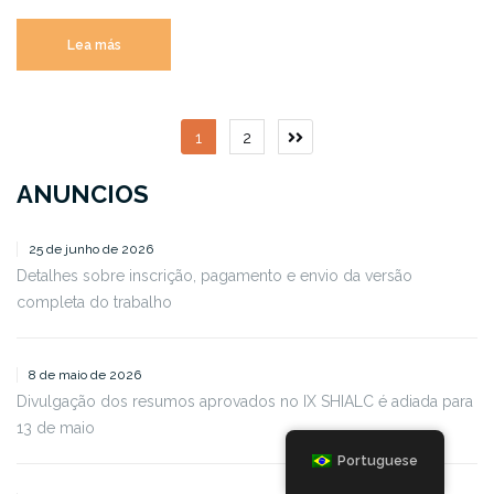
Lea más
Paginação
1
2
de
ANUNCIOS
posts
25 de junho de 2026
Detalhes sobre inscrição, pagamento e envio da versão
completa do trabalho
8 de maio de 2026
Divulgação dos resumos aprovados no IX SHIALC é adiada para
13 de maio
Portuguese