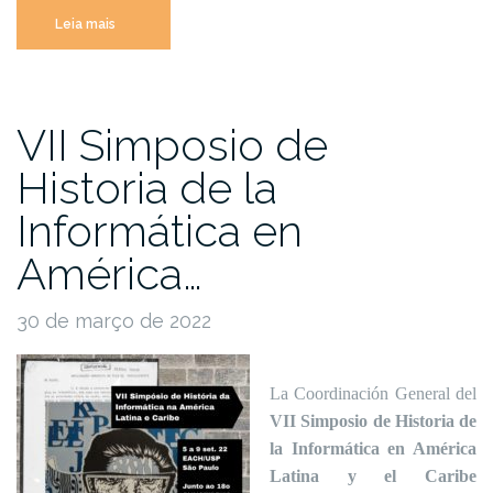
“Extensión
Leia mais
–
fecha
límite
VII Simposio de
para
enviar
Historia de la
resúmenes
a
Informática en
VII
América…
SHIALC”
30 de março de 2022
La Coordinación General del
VII Simposio de Historia de
la Informática en América
Latina y el Caribe