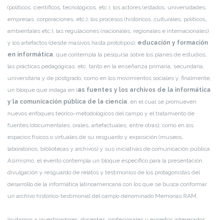
(políticos, científicos, tecnológicos, etc.), los actores (estados, universidades,
empresas, corporaciones, etc.), los procesos (históricos, culturales, políticos,
ambientales etc.), las regulaciones (nacionales, regionales e internacionales)
y los artefactos (desde masivos hasta prototipos);
educación y formación
en informática
, que contempla la pesquisa sobre los planes de estudios,
las prácticas pedagógicas, etc. tanto en la enseñanza primaria, secundaria,
universitaria y de postgrado, como en los movimientos sociales y, finalmente,
un bloque que indaga en l
as fuentes y los archivos de la informática
y la comunicación pública de la ciencia
, en el cual se promueven
nuevos enfoques teórico-metodológicos del campo y el tratamiento de
fuentes (documentales, orales, artefactuales, entre otras), como en los
espacios físicos o virtuales de su resguardo y exposición (museos,
laboratorios, bibliotecas y archivos) y sus iniciativas de comunicación pública.
Asimismo, el evento contempla un bloque específico para la presentación,
divulgación y resguardo de relatos y testimonios de los protagonistas del
desarrollo de la informática latinoamericana con los que se busca conformar
un archivo histórico-testimonial del campo denominado Memorias RAM.
Invitamos a investigadores, docentes, profesionales y expertos interesados