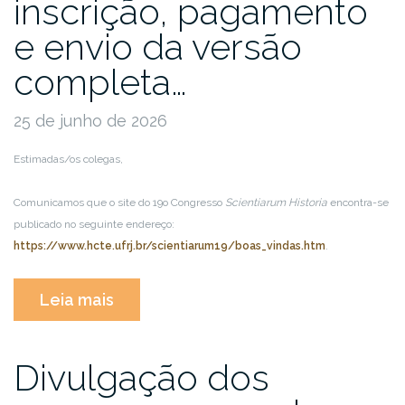
inscrição, pagamento
e envio da versão
completa…
25 de junho de 2026
Estimadas/os colegas,
Comunicamos que o site do 19o Congresso
Scientiarum Historia
encontra-se
publicado no seguinte endereço:
https://www.hcte.ufrj.br/scientiarum19/boas_vindas.htm
.
“Detalhes
Leia mais
sobre
inscrição,
pagamento
Divulgação dos
e