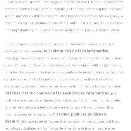
El Simposio de Historia, Tecnología e Informática (SAHTI) es un espacio más
reciente, centrado en aportar al debate y el análisis interdisciplinario como a
la comunicación pública de los estudios históricos sobre las tecnologías y la
informática en la Argentina dentro de las JAIIO – SADIO, uno de los eventos
más importantes y antiguos de la informática en el país y América Latina.
Entre los ejes del evento, sin que esta enumeración sea exhaustiva o
excluyente, se cuentan:
la(s) historia(s) de la(s) informática
,
investigaciones acerca los saberes científico-académicos de las disciplinas
que la nutren, los desarrollos tecnológicos, las pugnas políticas (públicas y
privadas), los espacios de formación docente y de investigación, las historias
de vida, los recorridos biográficos individuales y colectivos (científicos,
académicos, profesionales), las mujeres de la informática latinoamericana;
historias institucionales de las tecnologías informáticas
que
incluye el análisis de las trayectorias y tramas / dinámicas institucionales,
tanto en el ámbito académico como en el Estado y las empresas de la
informática en América Latina;
historias, políticas públicas y
desarrollos
, que pone el foco en la articulación entre políticas públicas,
tecnologías digitales e informática de la región e indaga en los debates