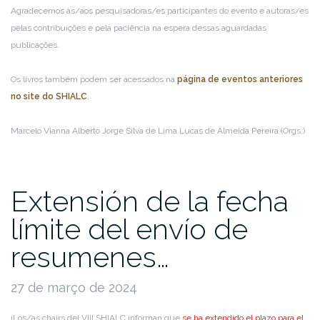
Agradecemos às/aos pesquisadoras/es participantes do evento e autoras/es
pelas contribuições e pela paciência na espera dessas aguardadas
publicações.
Os livros também podem ser acessados na
página de eventos anteriores
no site do SHIALC
.
Marcelo Vianna
Alberto Jorge Silva de Lima
Lucas de Almeida Pereira (Orgs.)
Extensión de la fecha
límite del envío de
resumenes…
27 de março de 2024
¡Los/as chairs del VIII SHIALC informan que
se ha extendido el plazo para el