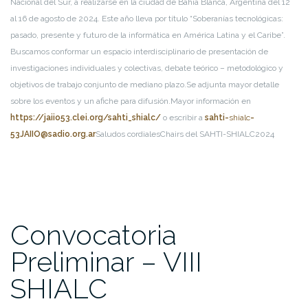
Nacional del Sur, a realizarse en la ciudad de Bahía Blanca, Argentina del 12
al 16 de agosto de 2024. Este año lleva por título “Soberanías tecnológicas:
pasado, presente y futuro de la informática en América Latina y el Caribe”.
Buscamos conformar un espacio interdisciplinario de presentación de
investigaciones individuales y colectivas, debate teórico – metodológico y
objetivos de trabajo conjunto de mediano plazo.
Se adjunta mayor detalle
sobre los eventos y un afiche para difusión.
Mayor información en
https://jaiio53.clei.org/sahti_shialc/
o escribir a
sahti-
shialc
-
53JAIIO@sadio.org.ar
Saludos cordiales
Chairs del SAHTI-
SHIALC
2024
Convocatoria
Preliminar – VIII
SHIALC