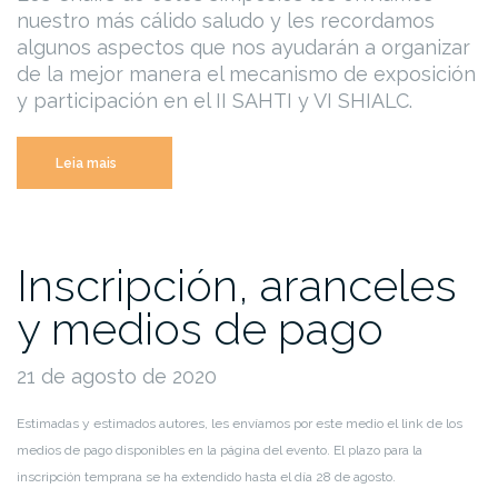
nuestro más cálido saludo y les recordamos
algunos aspectos que nos ayudarán a organizar
de la mejor manera el mecanismo de exposición
y participación en el II SAHTI y VI SHIALC.
“Comienza
Leia mais
el
II
SAHTI
Inscripción, aranceles
y
VI
y medios de pago
SHIALC!!!!!!
49JAIIO-
21 de agosto de 2020
FI-
SADIO-
Estimadas y estimados autores, les envíamos por este medio el link de los
UBA
medios de pago disponibles en la página del evento. El plazo para la
2020”
inscripción temprana se ha extendido hasta el día 28 de agosto.