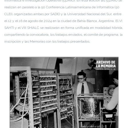
Informática e Investigación Operativa (53JAIIO). En esta edición las 53JAIIO se
realizan en paralelo a la 50 Conferencia Latinoamericana de Informática (50
CLEI), organizadas ambas por SADIO y la Universidad Nacional del Sur, entre
el 12 y el 16 de agosto de 2024 en la ciudad de Bahía Blanca, Argentina. El VI
SAHTI y el VIII SHIALC se realizarán en forma unificada en modalidad híbrida,
compartiendo la convocatoria, los trabajos enviados, el comité de programa, la
inscripción y las Memorias con los trabajos presentados.