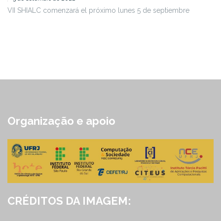
VII SHIALC comenzará el próximo lunes 5 de septiembre
Organização e apoio
CRÉDITOS DA IMAGEM: