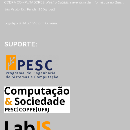
COBRA COMPUTADORES.
Rastro Digital
: a aventura da informática no Brasil.
São Paulo: Ed. Panda, 2004, p.52
Logotipo SHIALC: Victor f. Oliveira.
SUPORTE: