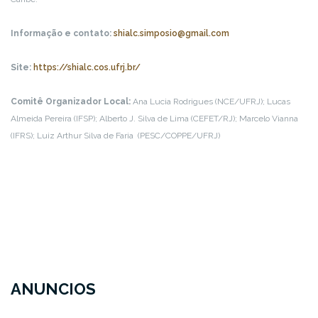
Informação e contato:
shialc.simposio@gmail.com
Site:
https://shialc.cos.ufrj.br/
Comitê Organizador Local:
Ana Lucia Rodrigues (NCE/UFRJ); Lucas
Almeida Pereira (IFSP); Alberto J. Silva de Lima (CEFET/RJ); Marcelo Vianna
(IFRS); Luiz Arthur Silva de Faria (PESC/COPPE/UFRJ)
ANUNCIOS