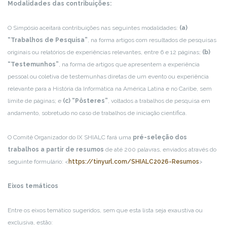
Modalidades das contribuições:
O Simpósio aceitará contribuições nas seguintes modalidades:
(a)
“Trabalhos de Pesquisa”
, na forma artigos com resultados de pesquisas
originais ou relatórios de experiências relevantes, entre 6 e 12 páginas;
(b)
“Testemunhos”
, na forma de artigos que apresentem a experiência
pessoal ou coletiva de testemunhas diretas de um evento ou experiência
relevante para a História da Informática na América Latina e no Caribe, sem
limite de páginas; e
(c) “Pôsteres”
, voltados a trabalhos de pesquisa em
andamento, sobretudo no caso de trabalhos de iniciação científica.
O Comitê Organizador do IX SHIALC fará uma
pré-seleção dos
trabalhos a partir de resumos
de até 200 palavras, enviados através do
seguinte formulário: <
https://tinyurl.com/SHIALC2026-Resumos
>
Eixos temáticos
Entre os eixos temático sugeridos, sem que esta lista seja exaustiva ou
exclusiva, estão: