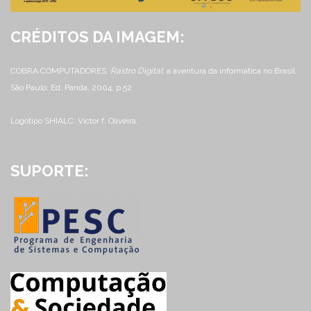
CRÉDITOS DA IMAGEM:
COBRA COMPUTADORES.
Rastro Digital
: a aventura da informática no Brasil.
São Paulo: Ed. Panda, 2004, p.52
Logotipo SHIALC: Victor f. Oliveira.
SUPORTE: