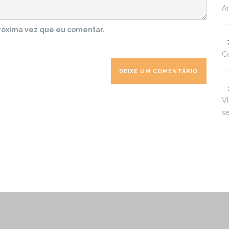
Ar
róxima vez que eu comentar.
Co
VI
s