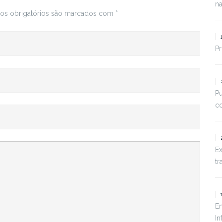
na
s obrigatórios são marcados com
*
Pr
Pu
co
Ex
tr
En
In