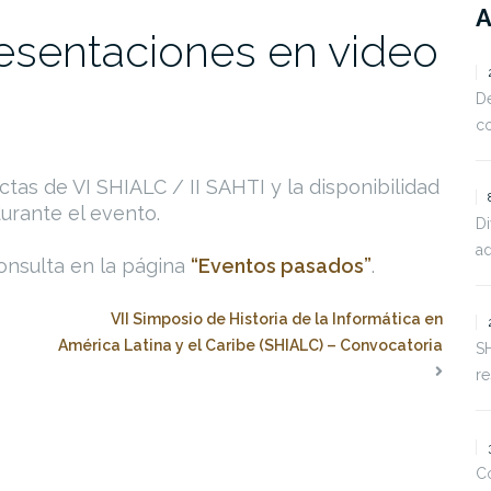
resentaciones en video
De
c
ctas de VI SHIALC / II SAHTI y la disponibilidad
urante el evento.
D
ad
onsulta en la página
“Eventos pasados”
.
VII Simposio de Historia de la Informática en
América Latina y el Caribe (SHIALC) – Convocatoria
S
r
Co