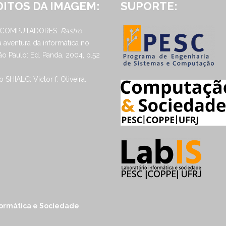
ITOS DA IMAGEM:
SUPORTE:
 COMPUTADORES.
Rastro
 a aventura da informática no
São Paulo: Ed. Panda, 2004, p.52
 SHIALC: Victor f. Oliveira.
nformática e Sociedade