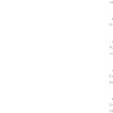
na
Pr
Pu
co
Ex
tr
En
In