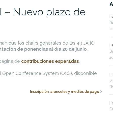
I – Nuevo plazo de
De
c
man que los chairs generales de las 49 JAIIO
tación de ponencias al día 20 de junio
.
D
ad
 página de
contribuciones esperadas
.
el Open Conference System (OCS), disponible
S
r
Inscripción, aranceles y medios de pago
Co