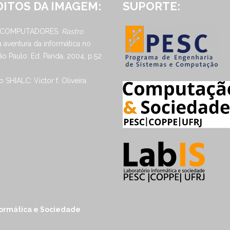
ITOS DA IMAGEM:
SUPORTE:
 COMPUTADORES.
Rastro
 a aventura da informática no
São Paulo: Ed. Panda, 2004, p.52
 SHIALC: Victor f. Oliveira.
nformática e Sociedade