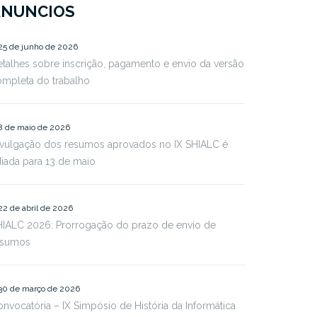
ANUNCIOS
25 de junho de 2026
talhes sobre inscrição, pagamento e envio da versão
ompleta do trabalho
8 de maio de 2026
ivulgação dos resumos aprovados no IX SHIALC é
iada para 13 de maio
22 de abril de 2026
HIALC 2026: Prorrogação do prazo de envio de
esumos
30 de março de 2026
nvocatória – IX Simpósio de História da Informática