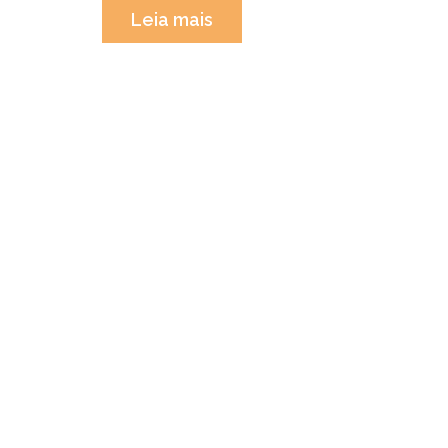
“Detalhes
Leia mais
sobre
inscrição,
pagamento
e
envio
da
versão
completa
do
trabalho”