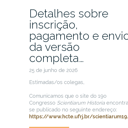
Detalhes sobre
inscrição,
pagamento e envi
da versão
completa…
25 de junho de 2026
Estimadas/os colegas,
Comunicamos que o site do 19o
Congresso
Scientiarum Historia
encontra
se publicado no seguinte endereço:
https://www.hcte.ufrj.br/scientiarum1