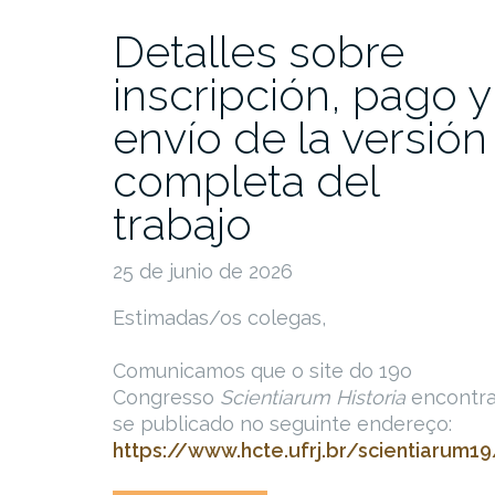
Detalles sobre
inscripción, pago y
envío de la versión
completa del
trabajo
25 de junio de 2026
Estimadas/os colegas,
Comunicamos que o site do 19o
Congresso
Scientiarum Historia
encontra
se publicado no seguinte endereço:
https://www.hcte.ufrj.br/scientiarum1