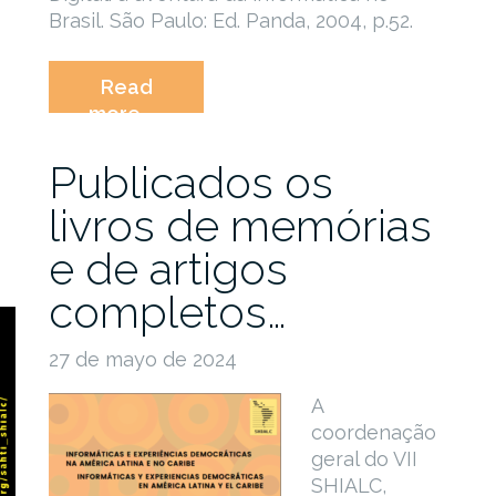
Brasil. São Paulo: Ed. Panda, 2004, p.52.
Read
“Convocatória
more
–
IX
Publicados os
Simpósio
livros de memórias
de
História
e de artigos
da
completos…
Informática
na
América
27 de mayo de 2024
Latina
e
A
Caribe
coordenação
(SHIALC
geral do VII
2026)”
SHIALC,