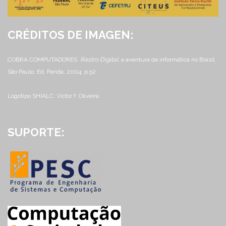
CRÉDITOS DE IMAGEN:
COBRA COMPUTADORES.
Rastro Digital
: a aventura da informática no Brasil.
São Paulo: Ed. Panda, 2004, p.52
Logotipo SHIALC: Victor f. Oliveira.
SUPORTE: