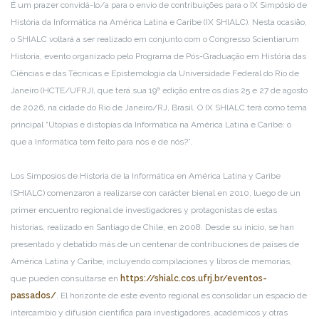
É um prazer convidá-lo/a para o envio de contribuições para o IX Simpósio de
História da Informática na América Latina e Caribe (IX SHIALC). Nesta ocasião,
o SHIALC voltará a ser realizado em conjunto com o Congresso Scientiarum
Historia, evento organizado pelo Programa de Pós-Graduação em História das
Ciências e das Técnicas e Epistemologia da Universidade Federal do Rio de
Janeiro (HCTE/UFRJ), que terá sua 19ª edição entre os dias 25 e 27 de agosto
de 2026, na cidade do Rio de Janeiro/RJ, Brasil. O IX SHIALC terá como tema
principal “Utopias e distopias da Informática na América Latina e Caribe: o
que a Informática tem feito para nós e de nós?”.
Los Simposios de Historia de la Informática en América Latina y Caribe
(SHIALC) comenzaron a realizarse con carácter bienal en 2010, luego de un
primer encuentro regional de investigadores y protagonistas de estas
historias, realizado en Santiago de Chile, en 2008. Desde su inicio, se han
presentado y debatido más de un centenar de contribuciones de países de
América Latina y Caribe, incluyendo compilaciones y libros de memorias,
que pueden consultarse en
https://shialc.cos.ufrj.br/eventos-
passados/
. El horizonte de este evento regional es consolidar un espacio de
intercambio y difusión científica para investigadores, académicos y otras